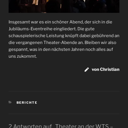
Insgesamt war es ein schöner Abend, der sich in die
Jubiläums-Eventreihe eingliedert. Die gute
schauspielerische Leistung knüpft dabei gebührend an
die vergangenen Theater-Abende an. Bleiben wir also
gespannt, was in den nächsten Jahren noch alles auf
uns zukommt.
von Christian
KATEGORIEN
BERICHTE
2 Antworten auf „Theater an der WTS –