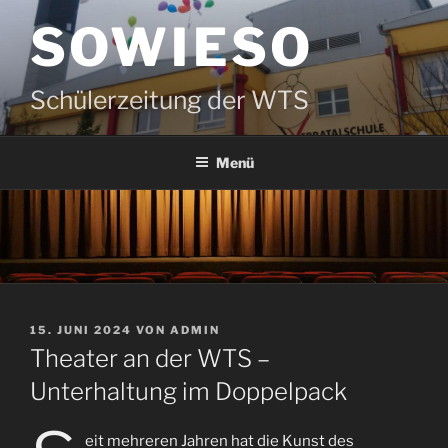
Zum
SOWIESO
Inhalt
springen
Schülerzeitung der WTS
Menü
VERÖFFENTLICHT
15. JUNI 2024
VON
ADMIN
AM
Theater an der WTS –
Unterhaltung im Doppelpack
eit mehreren Jahren hat die Kunst des