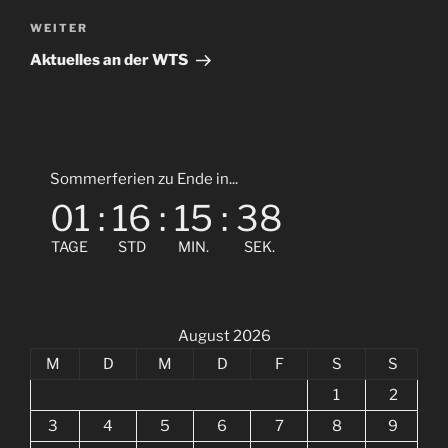
Nächster
WEITER
Beitrag
Aktuelles an der WTS
Sommerferien zu Ende in...
01
:
16
:
15
:
38
TAGE
STD
MIN.
SEK.
August 2026
M
D
M
D
F
S
S
1
2
3
4
5
6
7
8
9