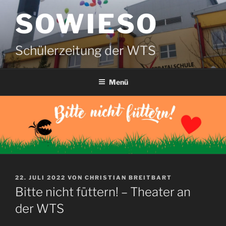
Zum
SOWIESO
Inhalt
springen
Schülerzeitung der WTS
Menü
VERÖFFENTLICHT
22. JULI 2022
VON
CHRISTIAN BREITBART
AM
Bitte nicht füttern! – Theater an
der WTS