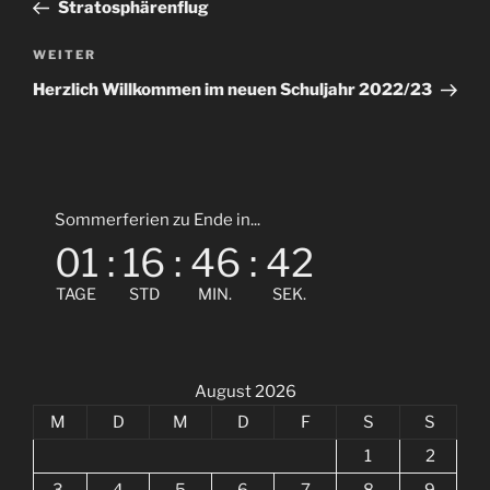
Beitrag
Stratosphärenflug
Nächster
WEITER
Beitrag
Herzlich Willkommen im neuen Schuljahr 2022/23
Sommerferien zu Ende in...
01
:
16
:
46
:
41
TAGE
STD
MIN.
SEK.
August 2026
M
D
M
D
F
S
S
1
2
3
4
5
6
7
8
9