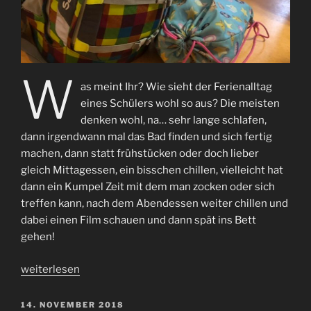
W
as meint Ihr? Wie sieht der Ferienalltag
eines Schülers wohl so aus? Die meisten
denken wohl, na… sehr lange schlafen,
dann irgendwann mal das Bad finden und sich fertig
machen, dann statt frühstücken oder doch lieber
gleich Mittagessen, ein bisschen chillen, vielleicht hat
dann ein Kumpel Zeit mit dem man zocken oder sich
treffen kann, nach dem Abendessen weiter chillen und
dabei einen Film schauen und dann spät ins Bett
gehen!
„Ferienalltag“
weiterlesen
VERÖFFENTLICHT
14. NOVEMBER 2018