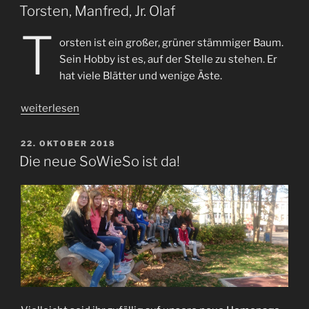
AM
Torsten, Manfred, Jr. Olaf
T
orsten ist ein großer, grüner stämmiger Baum.
Sein Hobby ist es, auf der Stelle zu stehen. Er
hat viele Blätter und wenige Äste.
„Torsten,
weiterlesen
Manfred,
Jr.
VERÖFFENTLICHT
22. OKTOBER 2018
AM
Olaf“
Die neue SoWieSo ist da!