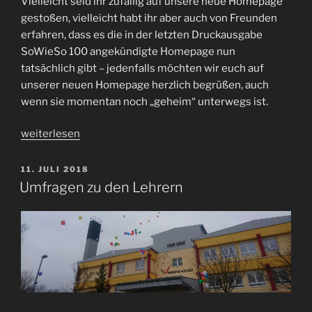
Vielleicht seid ihr zufällig auf unsere neue Homepage
gestoßen, vielleicht habt ihr aber auch von Freunden
erfahren, dass es die in der letzten Druckausgabe
SoWieSo 100 angekündigte Homepage nun
tatsächlich gibt – jedenfalls möchten wir euch auf
unserer neuen Homepage herzlich begrüßen, auch
wenn sie momentan noch „geheim“ unterwegs ist.
„Die
weiterlesen
neue
SoWieSo
VERÖFFENTLICHT
11. JULI 2018
AM
ist
Umfragen zu den Lehrern
da!“