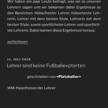
Wir ha­ben ein paar Leu­te be­fragt, was sie zu un­seren
Leh­rern sa­gen und wir beka­men da­bei Er­geb­nisse zu
den Be­rei­chen: Hüb­sches­ter Leh­rer, hüb­sches­te Leh­
rerin, Leh­rer mit dem bes­ten Style, Leh­rerin mit dem
bes­ten Style, so­wie sport­lichs­ter Leh­rer und spor­tlich­
ste Leh­rerin. Da­bei ka­men die­se Er­geb­nisse heraus:
„Umfragen
weiterlesen
zu
den
Lehrern“
VERÖFFENTLICHT
11. JULI 2018
AM
Lehrer sind keine Fußballexpterten
geschrieben von
<Platzhalter>
WM-Hypothesen der Lehrer