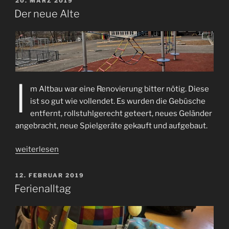
VERÖFFENTLICHT
20. MÄRZ 2019
AM
Der neue Alte
I
m Altbau war eine Renovierung bitter nötig. Diese
ist so gut wie vollendet. Es wurden die Gebüsche
entfernt, rollstuhlgerecht geteert, neues Geländer
angebracht, neue Spielgeräte gekauft und aufgebaut.
„Der
weiterlesen
neue
Alte“
VERÖFFENTLICHT
12. FEBRUAR 2019
AM
Ferienalltag