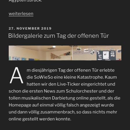
Ägypten zurück.
„Kegeln
weiterlesen
und
Bowling“
VERÖFFENTLICHT
27. NOVEMBER 2019
AM
Bildergalerie zum Tag der offenen Tür
A
m diesjährigen Tag der offenen Tür erlebte
die SoWieSo eine kleine Katastrophe. Kaum
hatten wir den Live-Ticker eingerichtet und
schon die ersten News zum Schulorchester und der
tollen musikalischen Darbietung online gestellt, als die
Homepage auf einmal völlig falsch angezeigt wurde
und dann völlig zusammenbrach, so dass nichts mehr
online gestellt werden konnte.