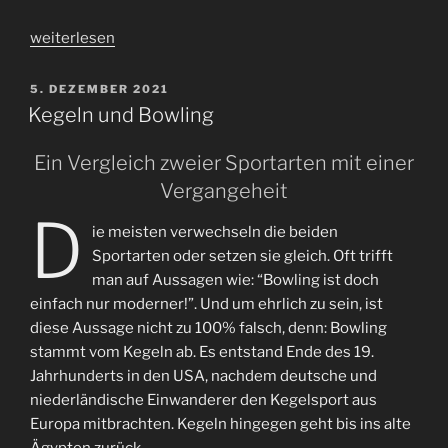
„Halloween
weiterlesen
/
Herbstzeit“
VERÖFFENTLICHT
5. DEZEMBER 2021
AM
Kegeln und Bowling
Ein Vergleich zweier Sportarten mit einer
Vergangeheit
D
ie meisten verwechseln die beiden
Sportarten oder setzen sie gleich. Oft trifft
man auf Aussagen wie: “Bowling ist doch
einfach nur moderner!”. Und um ehrlich zu sein, ist
diese Aussage nicht zu 100% falsch, denn: Bowling
stammt vom Kegeln ab. Es entstand Ende des 19.
Jahrhunderts in den USA, nachdem deutsche und
niederländische Einwanderer den Kegelsport aus
Europa mitbrachten. Kegeln hingegen geht bis ins alte