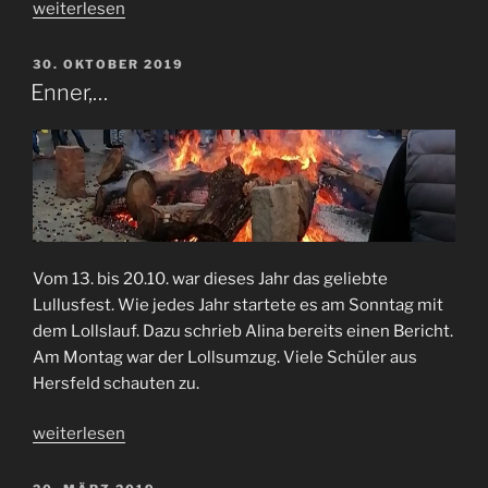
„Bildergalerie
weiterlesen
zum
Tag
VERÖFFENTLICHT
30. OKTOBER 2019
AM
der
Enner,…
offenen
Tür“
Vom 13. bis 20.10. war dieses Jahr das geliebte
Lullusfest. Wie jedes Jahr startete es am Sonntag mit
dem Lollslauf. Dazu schrieb Alina bereits einen Bericht.
Am Montag war der Lollsumzug. Viele Schüler aus
Hersfeld schauten zu.
„Enner,
weiterlesen
…“