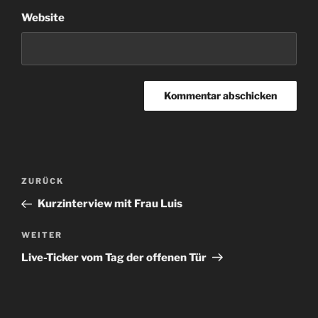
Website
Beitragsnavigation
Vorheriger
ZURÜCK
Beitrag
Kurzinterview mit Frau Luis
Nächster
WEITER
Beitrag
Live-Ticker vom Tag der offenen Tür