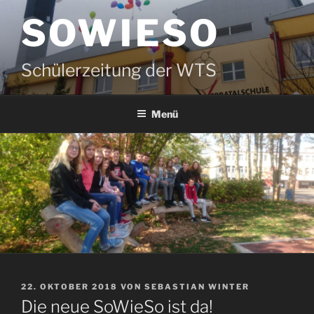
Zum
SOWIESO
Inhalt
springen
Schülerzeitung der WTS
Menü
VERÖFFENTLICHT
22. OKTOBER 2018
VON
SEBASTIAN WINTER
AM
Die neue SoWieSo ist da!