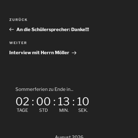
Beitragsnavigation
Vorheriger
ZURÜCK
Beitrag
An die Schülersprecher: Danke!!!
Nächster
WEITER
Beitrag
Interview mit Herrn Möller
Sommerferien zu Ende in...
02
:
00
:
13
:
09
TAGE
STD
MIN.
SEK.
August 2026