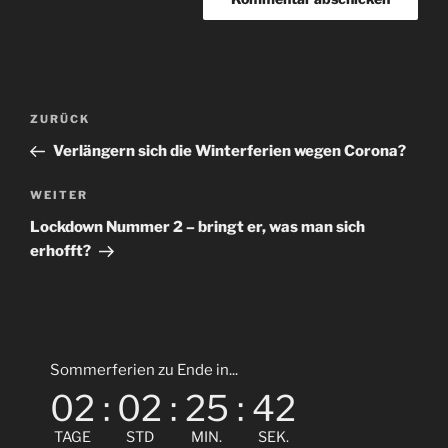
Beitragsnavigation
Vorheriger
ZURÜCK
Beitrag
Verlängern sich die Winterferien wegen Corona?
Nächster
WEITER
Beitrag
Lockdown Nummer 2 – bringt er, was man sich
erhofft?
Sommerferien zu Ende in...
02
:
02
:
25
:
41
TAGE
STD
MIN.
SEK.