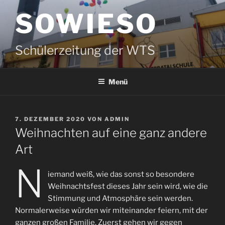
Zum
SOWIESO
Inhalt
springen
Schülerzeitung der WTS
Menü
VERÖFFENTLICHT
7. DEZEMBER 2020
VON
ADMIN
AM
Weihnachten auf eine ganz andere
Art
N
iemand weiß, wie das sonst so besondere
Weihnachtsfest dieses Jahr sein wird, wie die
Stimmung und Atmosphäre sein werden.
Normalerweise würden wir miteinander feiern, mit der
ganzen großen Familie. Zuerst gehen wir gegen