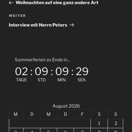
Beitrag
Weihnachten auf eine ganz andere Art
Nächster
WEITER
Beitrag
Interview mit Herrn Peters
Sommerferien zu Ende in...
02
:
09
:
09
:
28
TAGE
STD
MIN.
SEK.
August 2026
M
D
M
D
F
S
S
1
2