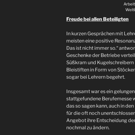
Arbeit
Welt
Freude bei allen Beteiligten
In kurzen Gesprächen mit Lehre
meisten eine positive Resonanz
Das ist nicht immer so.“ antwor
Geschenke der Betriebe vertei
Süßkram und Kugelschreibern b
Bleistiften in Form von Stöcken
sogar bei Lehrern begehrt.
Insgesamt war es ein gelungen
stattgefundene Berufemesse war
das so sagen kann, auch in den 
für die oft noch unentschlosse
Angebot ihre Entscheidung der 
nochmal zu ändern.