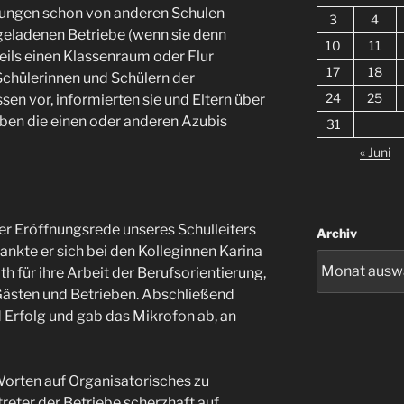
tungen schon von anderen Schulen
3
4
geladenen Betriebe (wenn sie denn
10
11
ls einen Klassenraum oder Flur
17
18
 Schülerinnen und Schülern der
24
25
en vor, informierten sie und Eltern über
en die einen oder anderen Azubis
31
« Juni
er Eröffnungsrede unseres Schulleiters
Archiv
ankte er sich bei den Kolleginnen Karina
 für ihre Arbeit der Berufsorientierung,
Gästen und Betrieben. Abschließend
d Erfolg und gab das Mikrofon ab, an
Worten auf Organisatorisches zu
treter der Betriebe scherzhaft auf