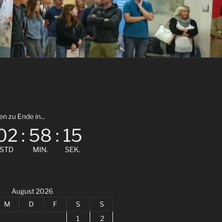
 zu Ende in...
02
:
58
:
14
STD
MIN.
SEK.
August 2026
M
D
F
S
S
1
2