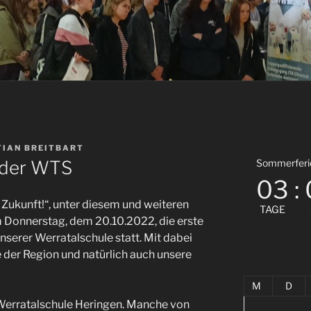
TIAN BREITBART
 der WTS
Sommerferien
03
:
e Zukunft!“, unter diesem und weiteren
TAGE
 Donnerstag, dem 20.10.2022, die erste
serer Werratalschule statt. Mit dabei
 der Region und natürlich auch unsere
M
D
Werratalschule Heringen. Manche von