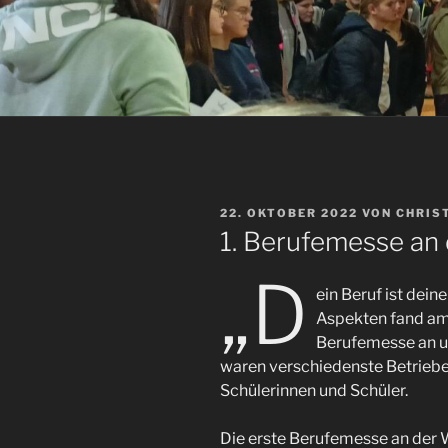
VERÖFFENTLICHT
22. OKTOBER 2022
VON
CHRIS
AM
1. Berufemesse an
„D
ein Beruf ist dein
Aspekten fand am
Berufemesse an un
waren verschiedenste Betriebe
Schülerinnen und Schüler.
Die erste Berufemesse an der 