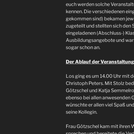
euch werden solche Veranstal
kennen. Die verschiedenen ein
gekommen sind) bekamen jewei
zugeteilt und stellten sich den
eingeladenen (Abschluss-) Klass
Ausbildungsangebote und warb
sogar schon an.
Der Ablauf der Veranstaltung
Los ging es um 14.00 Uhr mit d
Christoph Peters. Mit Stolz bed
Götzschel und Katja Semmelroth
ebenso bei allen anwesenden 
wünschte er allen viel Spaß un
seine Kollegin.
Frau Götzschel kam mit ihren 
sprechen und bereitete die Ver