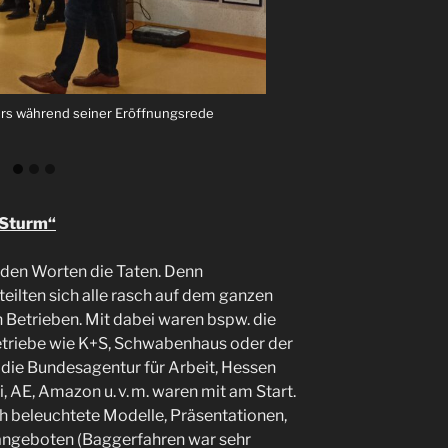
. links), Frau Semmelroth, Frau Götzschel,
ers während seiner Eröffnungsrede
s Worte zur Veranstaltung
l-Krug, Herr Peters
 Sturm“
den Worten die Taten. Denn
eilten sich alle rasch auf dem ganzen
 Betrieben. Mit dabei waren bspw. die
triebe wie K+S, Schwabenhaus oder der
 die Bundesagentur für Arbeit, Hessen
i, AE, Amazon u. v. m. waren mit am Start.
h beleuchtete Modelle, Präsentationen,
angeboten (Baggerfahren war sehr