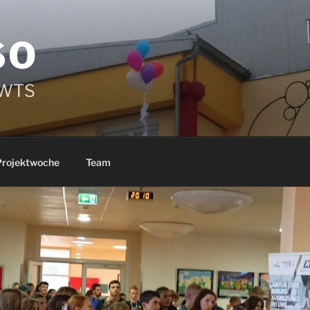
SO
r WTS
Projektwoche
Team