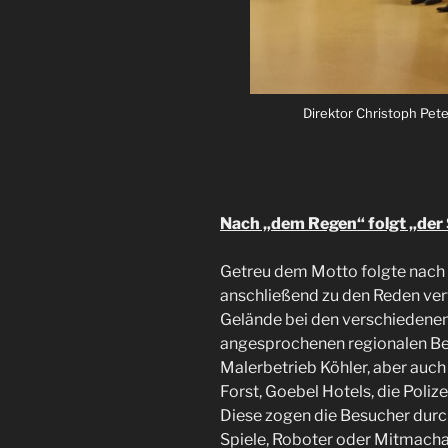
Redner Bürgermesiter Iliev (v
Direktor Christoph Pet
Frau Götzschel
Frau Koh
Nach „dem Regen“ folgt „der
Getreu dem Motto folgte nach 
anschließend zu den Reden vert
Gelände bei den verschiedenen
angesprochenen regionalen Be
Malerbetrieb Köhler, aber auch
Forst, Goebel Hotels, die Polize
Diese zogen die Besucher durc
Spiele, Roboter oder Mitmach