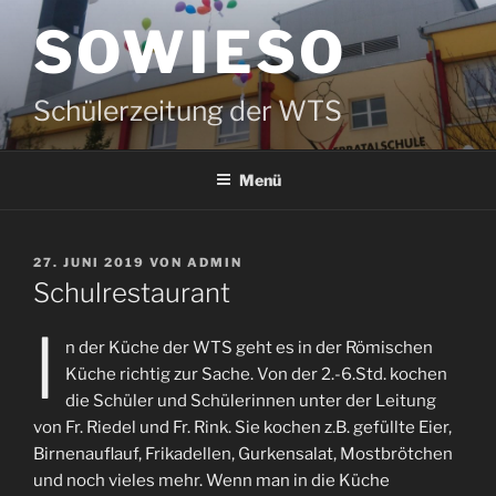
Zum
SOWIESO
Inhalt
springen
Schülerzeitung der WTS
Menü
VERÖFFENTLICHT
27. JUNI 2019
VON
ADMIN
AM
Schulrestaurant
I
n der Küche der WTS geht es in der Römischen
Küche richtig zur Sache. Von der 2.-6.Std. kochen
die Schüler und Schülerinnen unter der Leitung
von Fr. Riedel und Fr. Rink. Sie kochen z.B. gefüllte Eier,
Birnenauflauf, Frikadellen, Gurkensalat, Mostbrötchen
und noch vieles mehr. Wenn man in die Küche