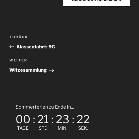
Beitragsnavigation
Vorheriger
ZURÜCK
Beitrag
Klassenfahrt: 9G
Nächster
WEITER
Beitrag
Witzesammlung
Sommerferien zu Ende in...
00
:
21
:
23
:
22
TAGE
STD
MIN.
SEK.