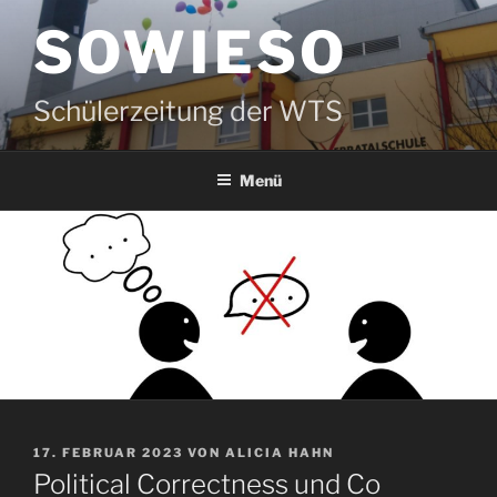
Zum
SOWIESO
Inhalt
springen
Schülerzeitung der WTS
Menü
VERÖFFENTLICHT
17. FEBRUAR 2023
VON
ALICIA HAHN
AM
Political Correctness und Co