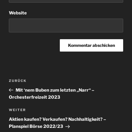
Website
Beitragsnavigation
Vorheriger
ZURÜCK
Beitrag
Mit ‘nem Buben zum letzten „Narr“ –
Orchesterfreizeit 2023
Nächster
WEITER
Beitrag
Aktien kaufen? Verkaufen? Nachhaltigkeit? –
Planspiel Börse 2022/23