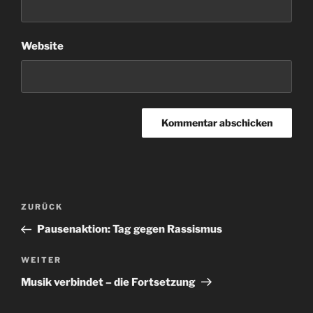
Website
Beitragsnavigation
Vorheriger
ZURÜCK
Beitrag
Pausenaktion: Tag gegen Rassismus
Nächster
WEITER
Beitrag
Musik verbindet – die Fortsetzung