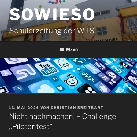
Zum
SOWIESO
Inhalt
springen
Schülerzeitung der WTS
Menü
VERÖFFENTLICHT
13. MAI 2024
VON
CHRISTIAN BREITBART
AM
Nicht nachmachen! − Challenge:
„Pilotentest“