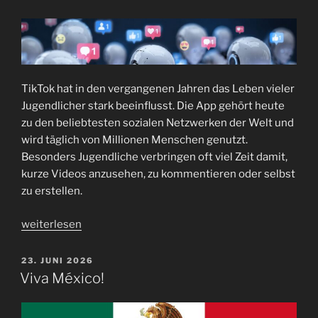
Wenn
der
Roboter
deine
Hausaufgaben
TikTok hat in den vergangenen Jahren das Leben vieler
macht“
Jugendlicher stark beeinflusst. Die App gehört heute
zu den beliebtesten sozialen Netzwerken der Welt und
wird täglich von Millionen Menschen genutzt.
Besonders Jugendliche verbringen oft viel Zeit damit,
kurze Videos anzusehen, zu kommentieren oder selbst
zu erstellen.
„Wie
weiterlesen
TikTok
unser
VERÖFFENTLICHT
23. JUNI 2026
AM
Leben
Viva México!
beeinflusst“