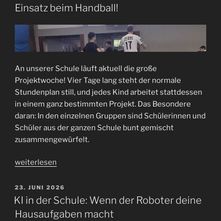
und
Einsatz beim Handball!
Faden!“
An unserer Schule läuft aktuell die große
Projektwoche! Vier Tage lang steht der normale
Stundenplan still, und jedes Kind arbeitet stattdessen
in einem ganz bestimmten Projekt. Das Besondere
daran: In den einzelnen Gruppen sind Schülerinnen und
Schüler aus der ganzen Schule bunt gemischt
zusammengewürfelt.
„​
weiterlesen
Vielfalt
in
VERÖFFENTLICHT
23. JUNI 2026
AM
der
KI in der Schule: Wenn der Roboter deine
Projektwoche:
Hausaufgaben macht