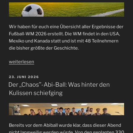
Wir haben für euch eine Übersicht aller Ergebnisse der
Fußball-WM 2026 erstellt. Die WM findet in den USA,
Mexiko und Kanada statt und ist mit 48 Teilnehmern
die bisher größte der Geschichte.
„Fußball-
weiterlesen
WM
2026“
VERÖFFENTLICHT
23. JUNI 2026
AM
Der ,,Chaos’’-Abi-Ball: Was hinter den
Kulissen schiefging
Bereits vor dem Abiball wurde klar, dass dieser Abend
nicht langweilig werden würde. Von den geplanten 330