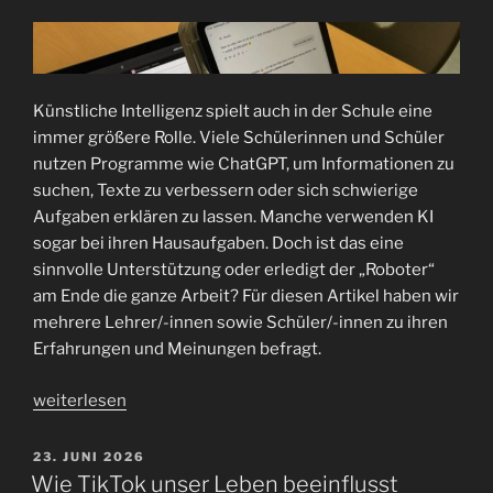
Voller
Einsatz
beim
Handball!“
Künstliche Intelligenz spielt auch in der Schule eine
immer größere Rolle. Viele Schülerinnen und Schüler
nutzen Programme wie ChatGPT, um Informationen zu
suchen, Texte zu verbessern oder sich schwierige
Aufgaben erklären zu lassen. Manche verwenden KI
sogar bei ihren Hausaufgaben. Doch ist das eine
sinnvolle Unterstützung oder erledigt der „Roboter“
am Ende die ganze Arbeit? Für diesen Artikel haben wir
mehrere Lehrer/-innen sowie Schüler/-innen zu ihren
Erfahrungen und Meinungen befragt.
„KI
weiterlesen
in
der
VERÖFFENTLICHT
23. JUNI 2026
AM
Schule:
Wie TikTok unser Leben beeinflusst