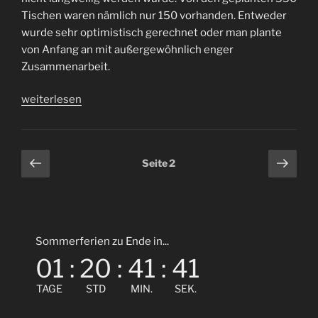
Tischen waren nämlich nur 150 vorhanden. Entweder
wurde sehr optimistisch gerechnet oder man plante
von Anfang an mit außergewöhnlich enger
Zusammenarbeit.
„Der
weiterlesen
,,Chaos’’-
Abi-
Ball:
Seitennummerierung
Vorherige
Näch
Seite
2
Was
Seite
Seit
der
hinter
Beiträge
den
Kulissen
schiefging“
Sommerferien zu Ende in...
01
:
20
:
41
:
41
TAGE
STD
MIN.
SEK.