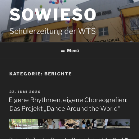
Zum
SOWIESO
Inhalt
springen
Schülerzeitung der WTS
Menü
KATEGORIE:
BERICHTE
VERÖFFENTLICHT
23. JUNI 2026
AM
Eigene Rhythmen, eigene Choreografien:
Das Projekt „Dance Around the World“