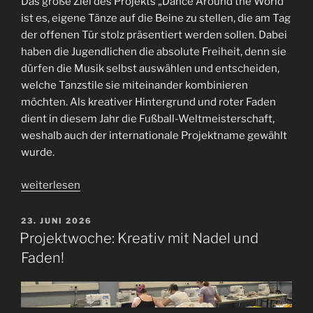
Das große Ziel des Projekts „Dance Around the World“
ist es, eigene Tänze auf die Beine zu stellen, die am Tag
der offenen Tür stolz präsentiert werden sollen. Dabei
haben die Jugendlichen die absolute Freiheit, denn sie
dürfen die Musik selbst auswählen und entscheiden,
welche Tanzstile sie miteinander kombinieren
möchten. Als kreativer Hintergrund und roter Faden
dient in diesem Jahr die Fußball-Weltmeisterschaft,
weshalb auch der internationale Projektname gewählt
wurde.
„Eigene
weiterlesen
Rhythmen,
eigene
VERÖFFENTLICHT
23. JUNI 2026
AM
Choreografien:
Projektwoche: Kreativ mit Nadel und
Das
Faden!
Projekt
„Dance
Around