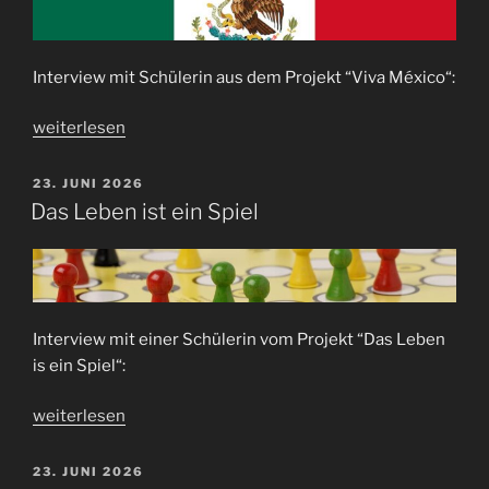
Interview mit Schülerin aus dem Projekt “Viva México“:
„Viva
weiterlesen
México!“
VERÖFFENTLICHT
23. JUNI 2026
AM
Das Leben ist ein Spiel
Interview mit einer Schülerin vom Projekt “Das Leben
is ein Spiel“:
„Das
weiterlesen
Leben
ist
VERÖFFENTLICHT
23. JUNI 2026