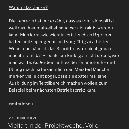
the
Warum das Ganze?
World““
​Die Lehrerin hat mir erzählt, dass es total sinnvoll ist,
weil man hier mal selbst handwerklich aktiv werden
kann. Man lernt, wie wichtig es ist, sich an Regeln zu
halten und super genau und sorgfältig zu arbeiten.
Wenn man nämlich das Schnittmuster nicht genau
macht, sieht das Produkt am Ende gar nicht so aus, wie
man wollte. Außerdem hilft es der Feinmotorik – und
Übung macht ja bekanntlich den Meister! Manche
merken vielleicht sogar, dass sie später mal eine
Ausbildung im Textilbereich machen wollen, zum
Beispiel beim nächsten Betriebspraktikum.
„Projektwoche:
weiterlesen
Kreativ
mit
VERÖFFENTLICHT
23. JUNI 2026
AM
Nadel
​Vielfalt in der Projektwoche: Voller