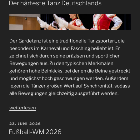
AM
ein
Der härteste Tanz Deutschlands
Spiel“
Der Gardetanz ist eine traditionelle Tanzsportart, die
besonders im Karneval und Fasching beliebt ist. Er
zeichnet sich durch seine präzisen und sportlichen
Bewegungen aus. Zu den typischen Merkmalen
gehören hohe Beinkicks, bei denen die Beine gestreckt
und möglichst hoch geschwungen werden. Außerdem
legen die Tänzer großen Wert auf Synchronität, sodass
alle Bewegungen gleichzeitig ausgeführt werden.
„Der
weiterlesen
härteste
Tanz
VERÖFFENTLICHT
23. JUNI 2026
AM
Deutschlands“
Fußball-WM 2026