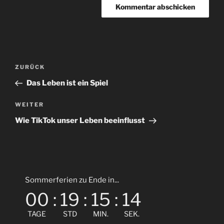
Beitragsnavigation
Vorheriger
ZURÜCK
Beitrag
Das Leben ist ein Spiel
Nächster
WEITER
Beitrag
Wie TikTok unser Leben beeinflusst
Sommerferien zu Ende in...
00
:
19
:
15
:
14
TAGE
STD
MIN.
SEK.