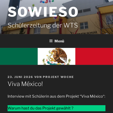
Zum
SOWIESO
Inhalt
springen
Schülerzeitung der WTS
Menü
VERÖFFENTLICHT
23. JUNI 2026
VON
PROJEKT WOCHE
AM
Viva México!
Interview mit Schülerin aus dem Projekt “Viva México“:
Warum hast du das Projekt gewählt ?