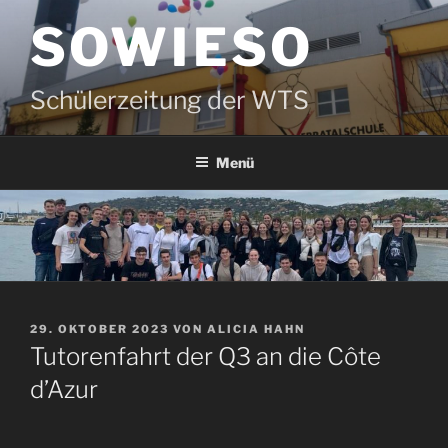
Zum
SOWIESO
Inhalt
springen
Schülerzeitung der WTS
Menü
VERÖFFENTLICHT
29. OKTOBER 2023
VON
ALICIA HAHN
AM
Tutorenfahrt der Q3 an die Côte
d’Azur