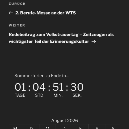
Beitragsnavigation
Vorheriger
ZURÜCK
Beitrag
2. Berufe-Messe an der WTS
Nächster
WEITER
Beitrag
Redebeitrag zum Volkstrauertag – Zeitzeugen als
wichtigster Teil der Erinnerungskultur
Sommerferien zu Ende in...
01
:
04
:
51
:
29
TAGE
STD
MIN.
SEK.
August 2026
M
D
M
D
F
S
S