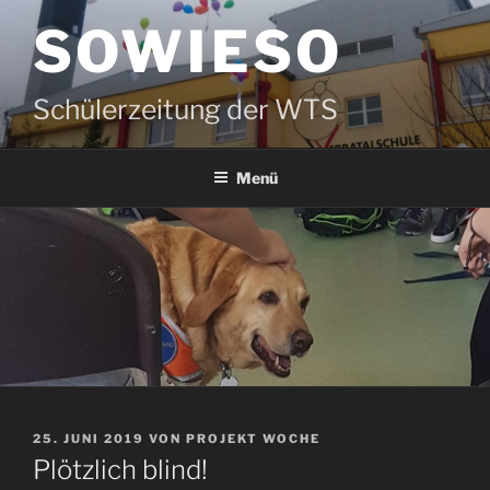
Zum
SOWIESO
Inhalt
springen
Schülerzeitung der WTS
Menü
VERÖFFENTLICHT
25. JUNI 2019
VON
PROJEKT WOCHE
AM
Plötzlich blind!