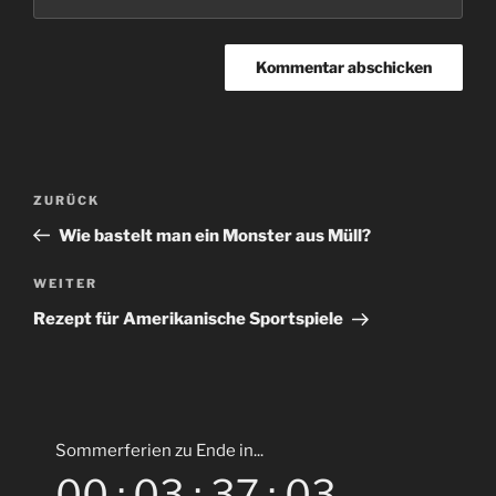
Beitragsnavigation
Vorheriger
ZURÜCK
Beitrag
Wie bastelt man ein Monster aus Müll?
Nächster
WEITER
Beitrag
Rezept für Amerikanische Sportspiele
Sommerferien zu Ende in...
00
:
03
:
37
:
02