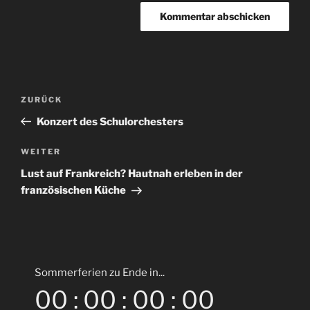
Beitragsnavigation
Vorheriger
ZURÜCK
Beitrag
Konzert des Schulorchesters
Nächster
WEITER
Beitrag
Lust auf Frankreich? Hautnah erleben in der
französischen Küche
Sommerferien zu Ende in...
00
:
00
:
00
:
00