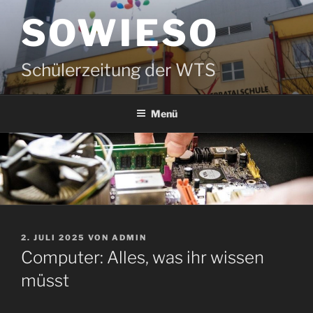
Zum
SOWIESO
Inhalt
springen
Schülerzeitung der WTS
Menü
VERÖFFENTLICHT
2. JULI 2025
VON
ADMIN
AM
Computer: Alles, was ihr wissen
müsst