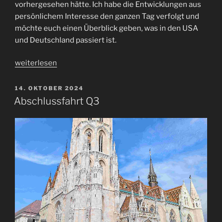
vorhergesehen hätte. Ich habe die Entwicklungen aus
persönlichem Interesse den ganzen Tag verfolgt und
möchte euch einen Überblick geben, was in den USA
und Deutschland passiert ist.
„Politisches
weiterlesen
Chaos
am
VERÖFFENTLICHT
14. OKTOBER 2024
AM
6.
Abschlussfahrt Q3
November
2024
–
Ein
Tag
voller
Überraschungen“