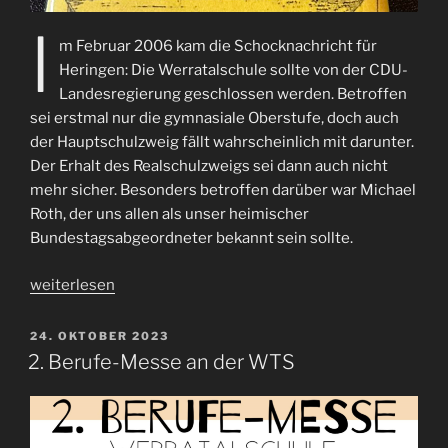
I
m Februar 2006 kam die Schocknachricht für
Heringen: Die Werratalschule sollte von der CDU-
Landesregierung geschlossen werden. Betroffen
sei erstmal nur die gymnasiale Oberstufe, doch auch
der Hauptschulzweig fällt wahrscheinlich mit darunter.
Der Erhalt des Realschulzweigs sei dann auch nicht
mehr sicher. Besonders betroffen darüber war Michael
Roth, der uns allen als unser heimischer
Bundestagsabgeordneter bekannt sein sollte.
„„Werratalschule
weiterlesen
–
Wir
VERÖFFENTLICHT
24. OKTOBER 2023
AM
kämpfen
2. Berufe-Messe an der WTS
dafür.““