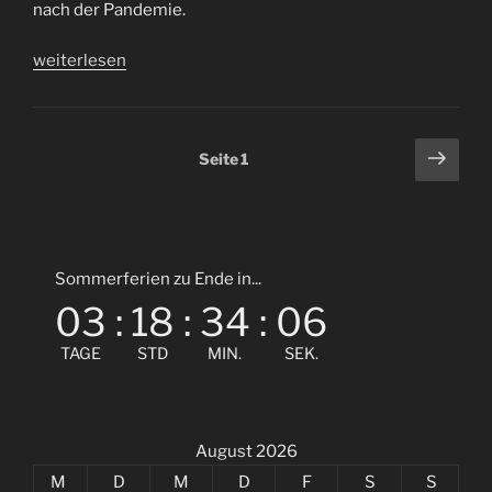
nach der Pandemie.
„Endlich
weiterlesen
wieder
Lolls“
Seitennummerierung
Näch
Seite
1
Seit
der
Beiträge
Sommerferien zu Ende in...
03
:
18
:
34
:
06
TAGE
STD
MIN.
SEK.
August 2026
M
D
M
D
F
S
S