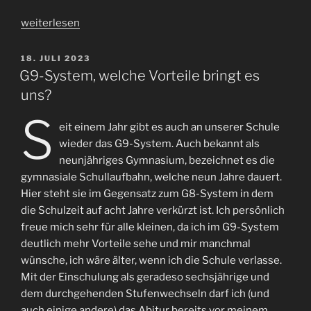
„Herzlich
weiterlesen
Willkommen
im
VERÖFFENTLICHT
18. JULI 2023
AM
neuen
G9-System, welche Vorteile bringt es
Schuljahr“
uns?
S
eit einem Jahr gibt es auch an unserer Schule
wieder das G9-System. Auch bekannt als
neunjähriges Gymnasium, bezeichnet es die
gymnasiale Schullaufbahn, welche neun Jahre dauert.
Hier steht sie im Gegensatz zum G8-System in dem
die Schulzeit auf acht Jahre verkürzt ist. Ich persönlich
freue mich sehr für alle kleinen, da ich im G9-System
deutlich mehr Vorteile sehe und mir manchmal
wünsche, ich wäre älter, wenn ich die Schule verlasse.
Mit der Einschulung als geradeso sechsjährige und
dem durchgehenden Stufenwechseln darf ich (und
auch einige andere) das Abitur bereits vor meinem