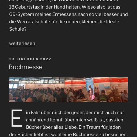
18.Geburtstag in der Hand halten. Wieso also ist das
G9-System meines Ermessens nach so viel besser und
die Werratalschule für die neuen, kleinen die Ideale
Schule?
„G9-
weiterlesen
System,
welche
VERÖFFENTLICHT
23. OKTOBER 2022
AM
Vorteile
Buchmesse
bringt
es
uns?“
E
in Fakt über mich den jeder, der mich auch nur
annährend kennt, über mich weiß ist, dass ich
Bücher über alles Liebe. Ein Traum für jeden
der Bücher liebt ist wohl eine Buchmesse zu besuchen.