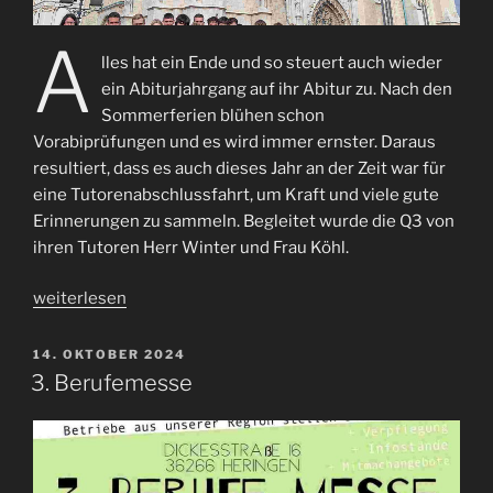
A
lles hat ein Ende und so steuert auch wieder
ein Abiturjahrgang auf ihr Abitur zu. Nach den
Sommerferien blühen schon
Vorabiprüfungen und es wird immer ernster. Daraus
resultiert, dass es auch dieses Jahr an der Zeit war für
eine Tutorenabschlussfahrt, um Kraft und viele gute
Erinnerungen zu sammeln. Begleitet wurde die Q3 von
ihren Tutoren Herr Winter und Frau Köhl.
„Abschlussfahrt
weiterlesen
Q3“
VERÖFFENTLICHT
14. OKTOBER 2024
AM
3. Berufemesse