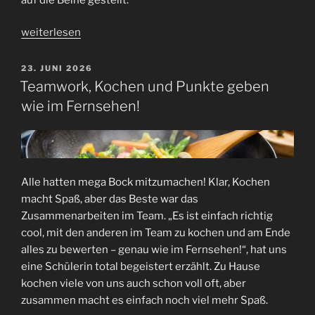
„Viva
weiterlesen
México!
Unser
VERÖFFENTLICHT
23. JUNI 2026
AM
cooles
​Teamwork, Kochen und Punkte geben
Mexiko-
wie im Fernsehen!
Projekt
“
​Alle hatten mega Bock mitzumachen! Klar, Kochen
macht Spaß, aber das Beste war das
Zusammenarbeiten im Team. „Es ist einfach richtig
cool, mit den anderen im Team zu kochen und am Ende
alles zu bewerten – genau wie im Fernsehen!“, hat uns
eine Schülerin total begeistert erzählt. Zu Hause
kochen viele von uns auch schon voll oft, aber
zusammen macht es einfach noch viel mehr Spaß.