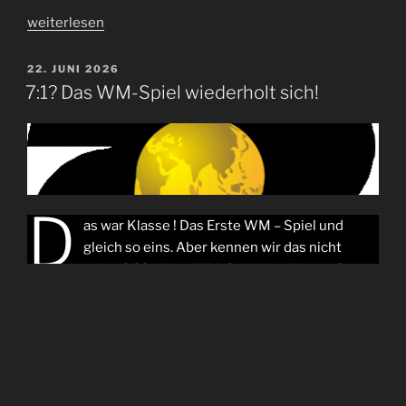
„​
weiterlesen
Teamwork,
Kochen
VERÖFFENTLICHT
22. JUNI 2026
AM
und
7:1? Das WM-Spiel wiederholt sich!
Punkte
geben
wie
im
Fernsehen!“
D
as war Klasse ! Das Erste WM – Spiel und
gleich so eins. Aber kennen wir das nicht
schon? 2014 das WM-Spiel des Jahres: Ganz
Deutschland war im Ausnahmezustand und die WM
war für Brasilien vorbei. Andre Schürrle schoss den
letzten Schuss !
„7:1?
weiterlesen
Das