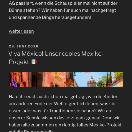
AG passiert, wenn die Schauspieler mal nicht auf der
Bühne stehen? Wir haben für euch mal nachgefragt
und spannende Dinge herausgefunden!
„Blick
weiterlesen
hinter
die
VERÖFFENTLICHT
23. JUNI 2026
AM
Kulissen:
Viva México! Unser cooles Mexiko-
Was
Projekt
macht
die
Theater-
AG
eigentlich?“
​Habt ihr euch auch schon mal gefragt, wie die Kinder
am anderen Ende der Welt eigentlich leben, was sie
essen oder was für Traditionen sie haben? Wir an
unserer Schule wissen das jetzt ganz genau! Denn wir
haben alle zusammen ein richtig tolles Mexiko-Projekt
auf die Beine gestellt.