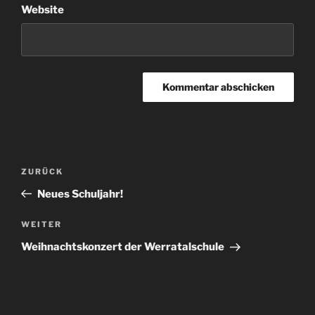
Website
Beitragsnavigation
Vorheriger
ZURÜCK
Beitrag
Neues Schuljahr!
Nächster
WEITER
Beitrag
Weihnachtskonzert der Werratalschule