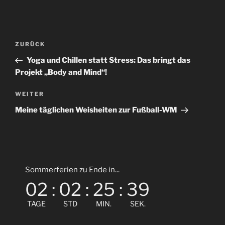
Beitragsnavigation
Vorheriger
ZURÜCK
Beitrag
Yoga und Chillen statt Stress: Das bringt das
Projekt „Body and Mind“!
Nächster
WEITER
Beitrag
Meine täglichen Weisheiten zur Fußball-WM
Sommerferien zu Ende in...
02
:
02
:
25
:
38
TAGE
STD
MIN.
SEK.