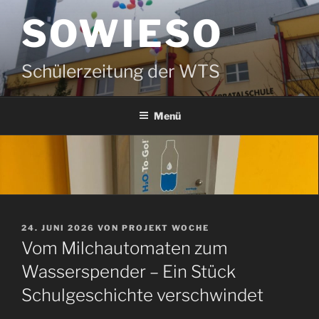
Zum
SOWIESO
Inhalt
springen
Schülerzeitung der WTS
Menü
VERÖFFENTLICHT
24. JUNI 2026
VON
PROJEKT WOCHE
AM
Vom Milchautomaten zum
Wasserspender – Ein Stück
Schulgeschichte verschwindet